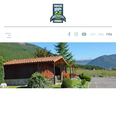
ESP
ENG
FRA