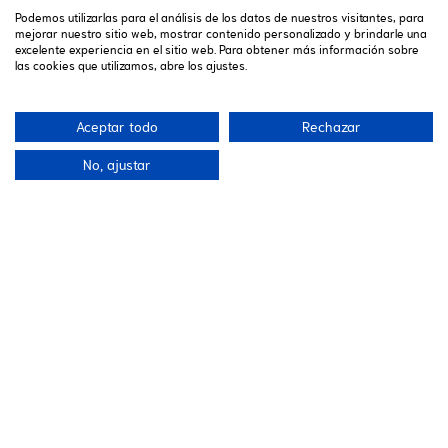
CAMPING VALLE DE TENA
Podemos utilizarlas para el análisis de los datos de nuestros visitantes, para
mejorar nuestro sitio web, mostrar contenido personalizado y brindarle una
Camping
Hébergement
excelente experiencia en el sitio web. Para obtener más información sobre
las cookies que utilizamos, abre los ajustes.
Services
Activités
Taux
Réservations
Aceptar todo
Rechazar
Localisation et contact
No, ajustar
SUIVEZ NOUS
FACEBOOK
INSTAGRAM
YOUTUBE
NOUS
Legal warning
Conditions
Cookies policy
CONTACT