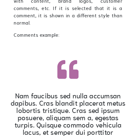
with content, brand logos, customer
comments, etc. If it is selected that it is a
comment, it is shown in a different style than
normal.
Comments example:
an
Nam faucibus sed nulla accumsan
Pr
tus
dapibus. Cras blandit placerat metus
m
lobortis tristique. Cras sed ipsum
s
posuere, aliquam sem a, egestas
el
la
turpis. Quisque commodo vehicula
i
lacus, et semper dui porttitor