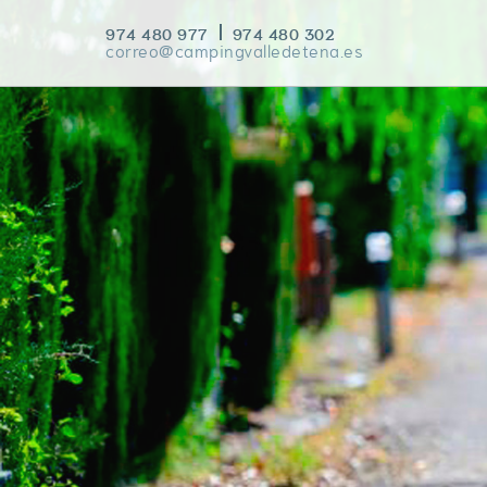
974 480 977
974 480 302
correo@campingvalledetena.es