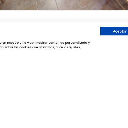
Aceptar
RESERVAS Y CONTACTO
ejorar nuestro sitio web, mostrar contenido personalizado y
n sobre las cookies que utilizamos, abre los ajustes.
974 480 977
974 480 302
correo@campingvalledetena.es
DE TENA
SÍGUENOS
Alojamientos
FACEBOOK
Actividades
INSTAGRAM
Reservas
YOUTUBE