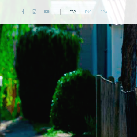
_
_
ESP
ENG
FRA