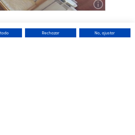
 todo
Rechazar
No, ajustar
NOSOTROS
CONTACTO
Ctra. Nac. 260 km.
Aviso legal y
513,46 Sorripas-
política de
Senegüe
privacidad
22600 Sabiñanigo
(HUESCA)
Condiciones
Política de cookies