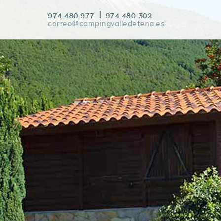
974 480 977
974 480 302
correo@campingvalledetena.es