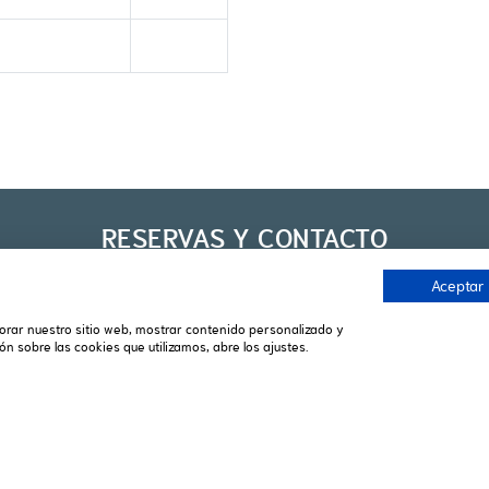
RESERVAS Y CONTACTO
974 480 977
974 480 302
Aceptar
correo@campingvalledetena.es
ejorar nuestro sitio web, mostrar contenido personalizado y
n sobre las cookies que utilizamos, abre los ajustes.
DE TENA
FOLLOW US
Accommodations
FACEBOOK
Activities
INSTAGRAM