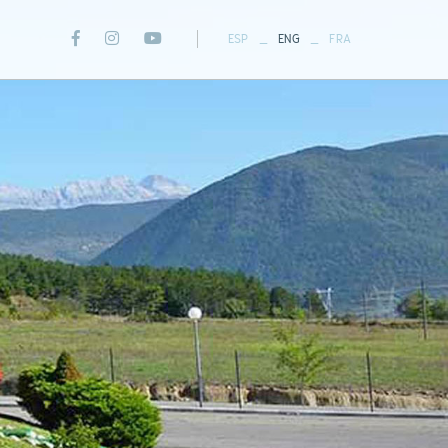
_
_
ESP
ENG
FRA