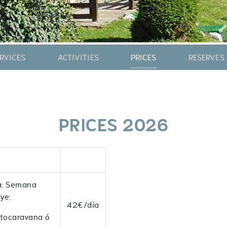
RVICES
ACTIVITIES
PRICES
RESERVES
PRICES 2026
a: Semana
ye:
42€/día
utocaravana ó