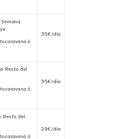
: Semana
ye:
35€/día
utocaravana ó
: Resto del
35€/día
utocaravana ó
 Resto del
29€/día
utocaravana ó